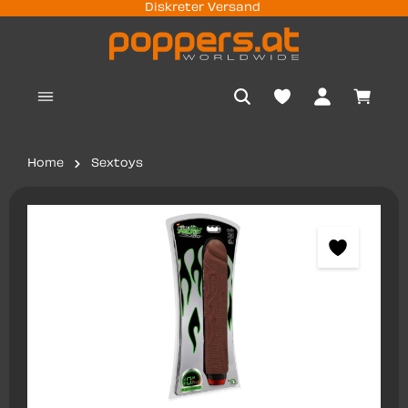
Diskreter Versand
nhalt springen
Waren
Home
Sextoys
Bildergalerie überspringen