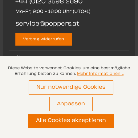
+44 (0)20 3598 2690
Mo-Fr, 9:00 - 16:00 Uhr (UTC+1)
service@poppers.at
Vertrag widerrufen
ÜBER UNS
Diese Website verwendet Cookies, um eine bestmögliche
Erfahrung bieten zu können.
Mehr Informationen ...
SERVICE
Nur notwendige Cookies
Anpassen
Alle Preise inkl. gesetzl. Mehrwertsteuer zzgl.
Versandkosten
und ggf. Nachnahmegebühren,
wenn nicht anders angegeben.
Alle Cookies akzeptieren
© 2026 Poppers.at