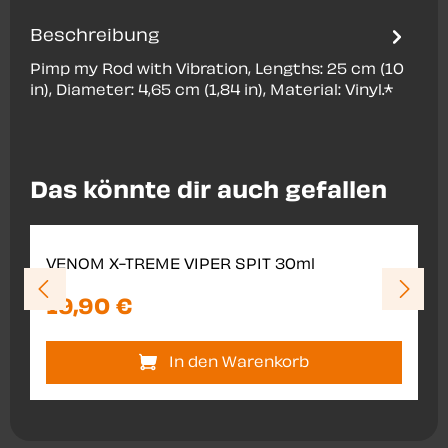
Beschreibung
Pimp my Rod with Vibration, Lengths: 25 cm (10
in), Diameter: 4,65 cm (1,84 in), Material: Vinyl.*
Produktgalerie überspringen
Das könnte dir auch gefallen
VENOM X-TREME VIPER SPIT 30ml
19,90 €
In den Warenkorb