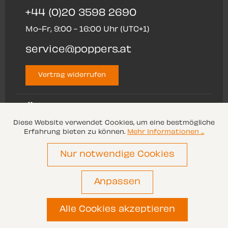
+44 (0)20 3598 2690
Mo-Fr, 9:00 - 16:00 Uhr (UTC+1)
service@poppers.at
Vertrag widerrufen
ÜBER UNS
Diese Website verwendet Cookies, um eine bestmögliche
Erfahrung bieten zu können.
Mehr Informationen ...
SERVICE
Nur notwendige Cookies
Anpassen
Alle Preise inkl. gesetzl. Mehrwertsteuer zzgl.
Versandkosten
und ggf. Nachnahmegebühren,
wenn nicht anders angegeben.
Alle Cookies akzeptieren
© 2026 Poppers.at