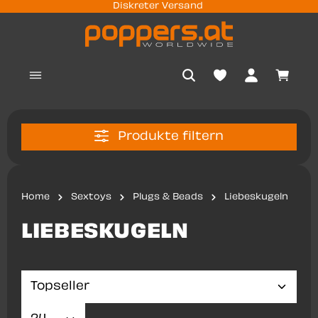
Diskreter Versand
nhalt springen
Waren
Produkte filtern
Home
Sextoys
Plugs & Beads
Liebeskugeln
LIEBESKUGELN