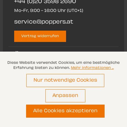
+44 (0)20 3598 2690
Mo-Fr, 9:00 - 16:00 Uhr (UTC+1)
service@poppers.at
Vertrag widerrufen
ÜBER UNS
Diese Website verwendet Cookies, um eine bestmögliche
Erfahrung bieten zu können.
Mehr Informationen ...
SERVICE
Nur notwendige Cookies
Anpassen
Alle Preise inkl. gesetzl. Mehrwertsteuer zzgl.
Versandkosten
und ggf. Nachnahmegebühren,
wenn nicht anders angegeben.
Alle Cookies akzeptieren
© 2026 Poppers.at