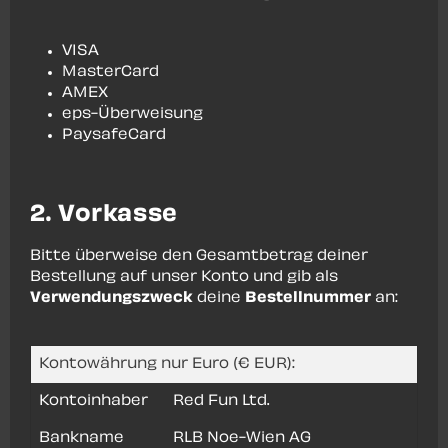
VISA
MasterCard
AMEX
eps-Überweisung
PaysafeCard
2. Vorkasse
Bitte überweise den Gesamtbetrag deiner
Bestellung auf unser Konto und gib als
Verwendungszweck
deine
Bestellnummer
an:
Kontowährung nur Euro (€ EUR):
Kontoinhaber
Red Fun Ltd.
Bankname
RLB Noe-Wien AG