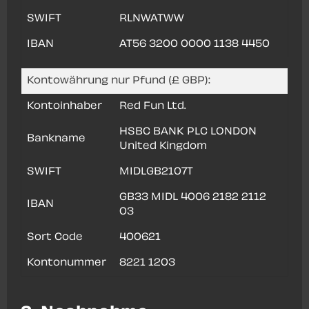
SWIFT
RLNWATWW
IBAN
AT56 3200 0000 1138 4450
Kontowährung nur Pfund (£ GBP):
Kontoinhaber
Red Fun Ltd.
HSBC BANK PLC LONDON
Bankname
United Kingdom
SWIFT
MIDLGB2107T
GB33 MIDL 4006 2182 2112
IBAN
03
Sort Code
400621
Kontonummer
8221 1203