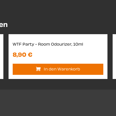
len
WTF Party - Room Odourizer, 10ml
8,90 €
In den Warenkorb