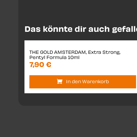
Produktgalerie überspringen
Das könnte dir auch gefal
THE GOLD AMSTERDAM, Extra Strong,
Pentyl Formula 10ml
7,90 €
In den Warenkorb