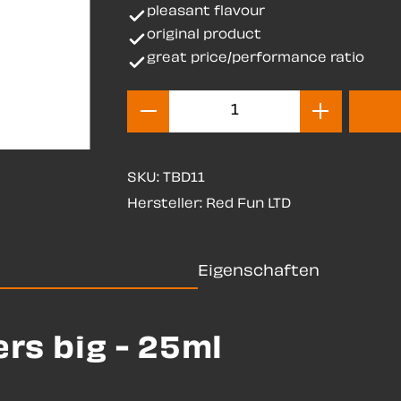
pleasant flavour
original product
great price/performance ratio
Produkt Anzahl: Gib d
SKU:
TBD11
Hersteller:
Red Fun LTD
Eigenschaften
rs big - 25ml