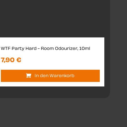
WTF Party Hard - Room Odourizer, 10ml
Wing
7,90 €
12,
In den Warenkorb