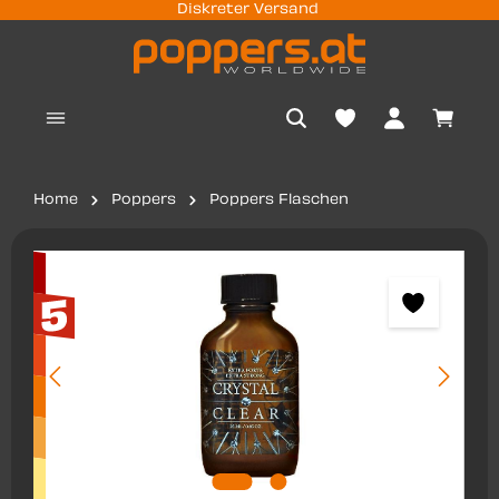
Diskreter Versand
nhalt springen
Waren
Home
Poppers
Poppers Flaschen
Bildergalerie überspringen