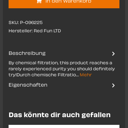
In den Warenkorb
SKU:
P-096225
Hersteller:
Red Fun LTD
Beschreibung
By chemical filtration, this product reaches a
rarely experienced purity you should definitely
try!Durch chemische Filtratio…
Mehr
Eigenschaften
Produktgalerie überspringen
Das könnte dir auch gefallen