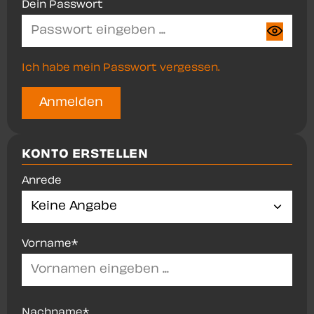
Dein Passwort
Ich habe mein Passwort vergessen.
Anmelden
KONTO ERSTELLEN
Anrede
Persönliche Informationen
Vorname*
Nachname*