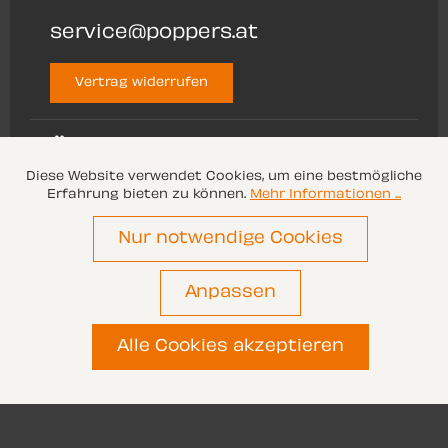
service@poppers.at
Vertrag widerrufen
ÜBER UNS
Diese Website verwendet Cookies, um eine bestmögliche
Erfahrung bieten zu können.
Mehr Informationen ...
SERVICE
Nur notwendige Cookies
Anpassen
Alle Preise inkl. gesetzl. Mehrwertsteuer zzgl.
Versandkosten
und ggf. Nachnahmegebühren,
wenn nicht anders angegeben.
Alle Cookies akzeptieren
© 2026 Poppers.at